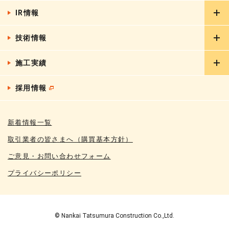
IR情報
ごあいさつ
会社概要
技術情報
IRニュース
グループ会社
経営情報
施工実績
リフォーム工事
CSR
業績・財務データ
分譲マンション大規模修繕工事
採用情報
建築実績一覧
IRライブラリ
土壌・地下水汚染調査対策システム
土木実績一覧
株式情報
ZEH-M
新着情報一覧
鉄道実績一覧
IRカレンダー
EV外断熱工法
取引業者の皆さまへ（購買基本方針）
FAQ
NEP外断熱工法
ご意見・お問い合わせフォーム
電子公告
プライバシーポリシー
ディスクロージャーポリシー
免責事項
© Nankai Tatsumura Construction Co.,Ltd.