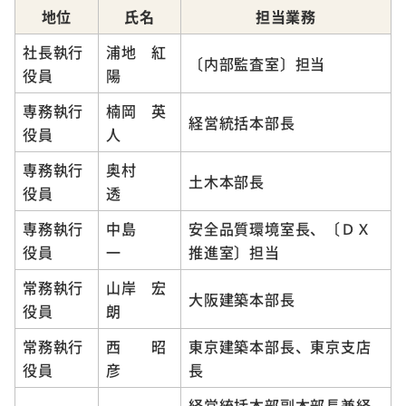
地位
氏名
担当業務
社長執行
浦地 紅
〔内部監査室〕担当
役員
陽
専務執行
楠岡 英
経営統括本部長
役員
人
専務執行
奥村
土木本部長
役員
透
専務執行
中島
安全品質環境室長、〔ＤＸ
役員
一
推進室〕担当
常務執行
山岸 宏
大阪建築本部長
役員
朗
常務執行
西 昭
東京建築本部長、東京支店
役員
彦
長
経営統括本部副本部長兼経