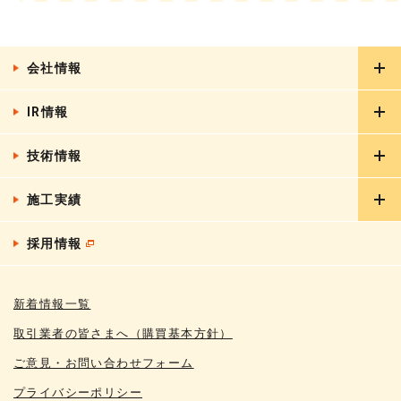
会社情報
IR情報
ごあいさつ
会社概要
技術情報
IRニュース
グループ会社
経営情報
施工実績
リフォーム工事
CSR
業績・財務データ
分譲マンション大規模修繕工事
採用情報
建築実績一覧
IRライブラリ
土壌・地下水汚染調査対策システム
土木実績一覧
株式情報
ZEH-M
新着情報一覧
鉄道実績一覧
IRカレンダー
EV外断熱工法
取引業者の皆さまへ（購買基本方針）
FAQ
NEP外断熱工法
ご意見・お問い合わせフォーム
電子公告
プライバシーポリシー
ディスクロージャーポリシー