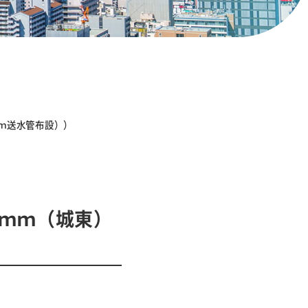
ｍｍ送水管布設））
0ｍｍ（城東）