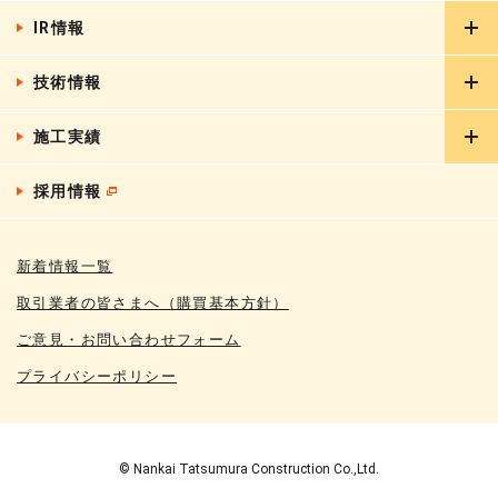
IR情報
ごあいさつ
会社概要
技術情報
IRニュース
グループ会社
経営情報
施工実績
リフォーム工事
CSR
業績・財務データ
分譲マンション大規模修繕工事
採用情報
建築実績一覧
IRライブラリ
土壌・地下水汚染調査対策システム
土木実績一覧
株式情報
ZEH-M
新着情報一覧
鉄道実績一覧
IRカレンダー
EV外断熱工法
取引業者の皆さまへ（購買基本方針）
FAQ
NEP外断熱工法
ご意見・お問い合わせフォーム
電子公告
プライバシーポリシー
ディスクロージャーポリシー
免責事項
© Nankai Tatsumura Construction Co.,Ltd.