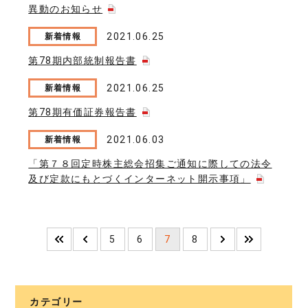
異動のお知らせ
2021.06.25
新着情報
第78期内部統制報告書
2021.06.25
新着情報
第78期有価証券報告書
2021.06.03
新着情報
「第７８回定時株主総会招集ご通知に際しての法令
及び定款にもとづくインターネット開示事項」
5
6
7
8
カテゴリー