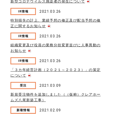
新型コロナウイルス感染者の発生について
2021.03.26
IR情報
特別損失の計上、業績予想の修正及び配当予想の修
正に関するお知らせ
2021.03.26
IR情報
組織変更及び役員の業務分担変更並びに人事異動の
お知らせ
2021.03.26
IR情報
「３カ年経営計画（２０２１～２０２３）」の策定
について
2021.03.09
受注
新規受注物件を追加しました（（仮称）クレアホー
ムズ八尾新築工事）
2021.02.09
新着情報