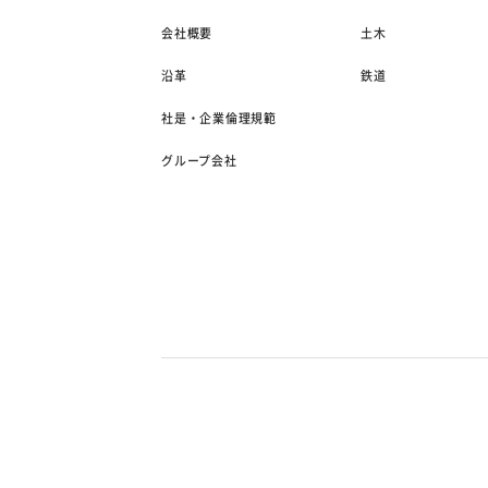
会社概要
土木
沿革
鉄道
社是・企業倫理規範
グループ会社